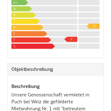
A+
A
B
C
D
D
E
F
F
G
Objekt­beschreibung
Beschreibung
Unsere Genossenschaft vermietet in
Puch bei Weiz die geförderte
Mietwohnung Nr. 1 mit "betreutem