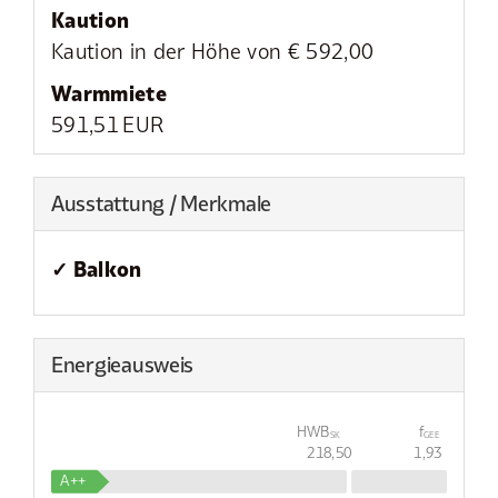
Kaution
Kaution in der Höhe von € 592,00
Warmmiete
591,51 EUR
Ausstattung / Merkmale
✓ Balkon
Energieausweis
HWB
f
SK
GEE
218,50
1,93
A++