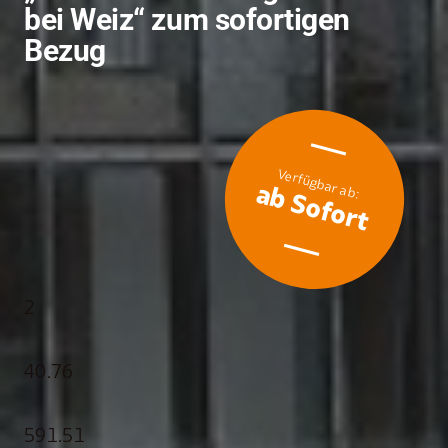
bei Weiz“ zum sofortigen
Bezug
ab Sofort
2
40.76
591.51