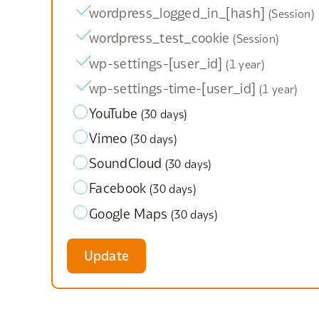
wordpress_logged_in_[hash]
Session
wordpress_test_cookie
Session
wp-settings-[user_id]
1 year
wp-settings-time-[user_id]
1 year
YouTube
30 days
Vimeo
30 days
SoundCloud
30 days
Facebook
30 days
Google Maps
30 days
Update