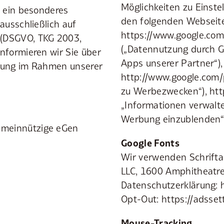
Möglichkeiten zu Einste
s ein besonderes
den folgenden Webseite
ausschließlich auf
https://www.google.com/
 (DSGVO, TKG 2003,
(„Datennutzung durch G
nformieren wir Sie über
Apps unserer Partner“),
itung im Rahmen unserer
http://www.google.com/
zu Werbezwecken“), htt
„Informationen verwalt
Werbung einzublenden“
emeinnützige eGen
Google Fonts
Wir verwenden Schriftar
LLC, 1600 Amphitheatre
Datenschutzerklärung: h
Opt-Out: https://adsset
Mouse-Tracking