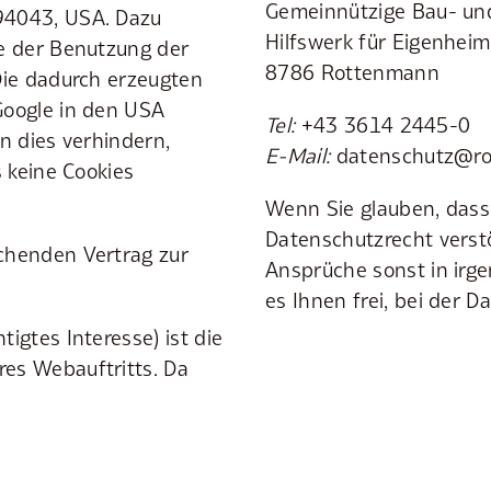
Gemeinnützige Bau- und
94043, USA. Dazu
Hilfswerk für Eigenhei
e der Benutzung der
8786 Rottenmann
Die dadurch erzeugten
Google in den USA
Tel:
+43 3614 2445-0
n dies verhindern,
E-Mail:
datenschutz@ro
 keine Cookies
Wenn Sie glauben, dass
Datenschutzrecht verst
chenden Vertrag zur
Ansprüche sonst in irge
es Ihnen frei, bei der
igtes Interesse) ist die
es Webauftritts. Da