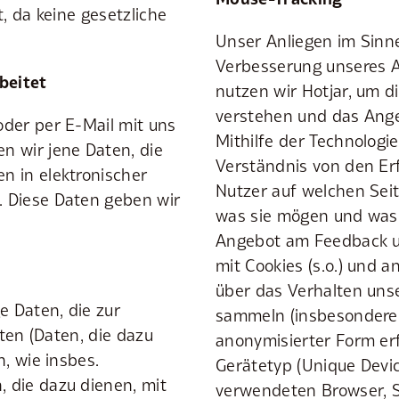
, da keine gesetzliche
Unser Anliegen im Sinne
Verbesserung unseres A
beitet
nutzen wir Hotjar, um d
verstehen und das Ange
oder per E-Mail mit uns
Mithilfe der Technologi
n wir jene Daten, die
Verständnis von den Erf
n in elektronischer
Nutzer auf welchen Seit
. Diese Daten geben wir
was sie mögen und was n
Angebot am Feedback un
mit Cookies (s.o.) und 
über das Verhalten uns
 Daten, die zur
sammeln (insbesondere 
aten (Daten, die dazu
anonymisierter Form erf
n, wie insbes.
Gerätetyp (Unique Devic
 die dazu dienen, mit
verwendeten Browser, S