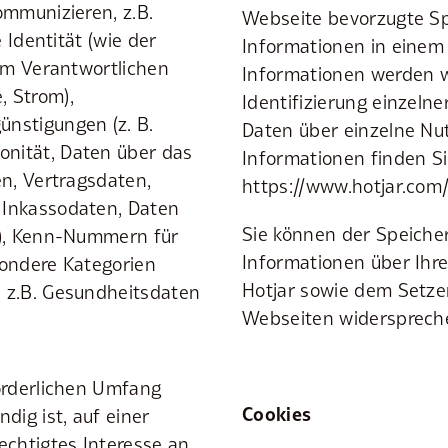
ommunizieren, z.B.
Webseite bevorzugte Spr
 Identität (wie der
Informationen in einem 
vom Verantwortlichen
Informationen werden w
, Strom),
Identifizierung einzeln
nstigungen (z. B.
Daten über einzelne Nu
nität, Daten über das
Informationen finden Si
en, Vertragsdaten,
https://www.hotjar.com/l
 Inkassodaten, Daten
Sie können der Speicher
.), Kenn-Nummern für
Informationen über Ihr
sondere Kategorien
Hotjar sowie dem Setze
 z.B. Gesundheitsdaten
Webseiten widerspreche
forderlichen Umfang
Cookies
dig ist, auf einer
echtigtes Interesse an