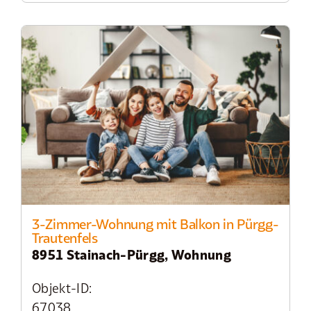
3-Zimmer-Wohnung mit Balkon in Pürgg-
Trautenfels
8951 Stainach-Pürgg, Wohnung
Objekt-ID:
67038