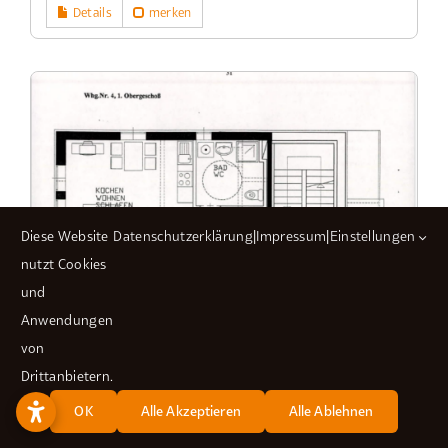
Details
merken
Diese Website
Datenschutzerklärung
|
Impressum
|
Einstellungen
nutzt Cookies
und
Anwendungen
von
Drittanbietern.
OK
Alle Akzeptieren
Alle Ablehnen