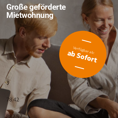
Große geförderte
Mietwohnung
ab Sofort
3
78.42
882.57