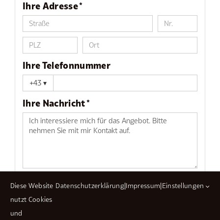
Ihre Adresse *
Ihre Telefonnummer
+43
▾
Ihre Nachricht *
Ich habe die
Allgemeinen
Diese Website
Datenschutzerklärung
|
Impressum
|
Einstellungen
Geschäftsbedingungen
gelesen und
nutzt Cookies
akzeptiert. *
und