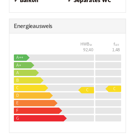
Energieausweis
HWB
f
SK
GEE
92,40
1,48
A++
A+
A
B
C
C
C
D
E
F
G