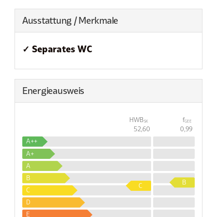
Ausstattung / Merkmale
✓ Separates WC
Energieausweis
HWB
f
SK
GEE
52,60
0,99
A++
A+
A
B
B
C
C
D
E