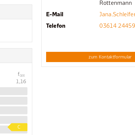
Rottenmann
E-Mail
Jana.Schleif
Telefon
03614 2445
zum Kontaktformular
f
GEE
1,16
C