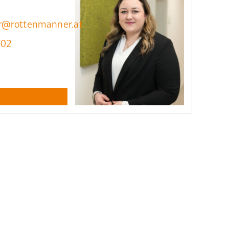
er@rottenmanner.at
902