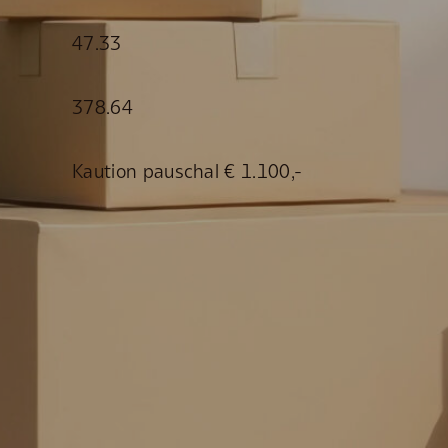
47.33
378.64
Kaution pauschal € 1.100,-