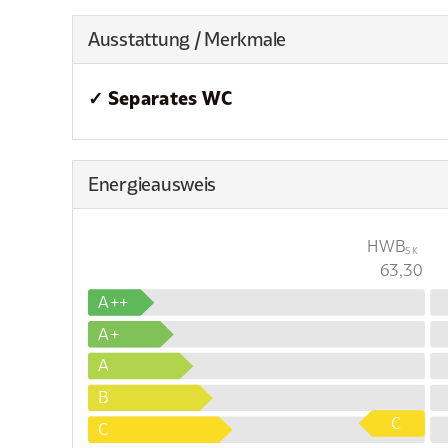
Ausstattung / Merkmale
✓ Separates WC
Energieausweis
HWB
SK
63,30
A++
A+
A
B
C
C