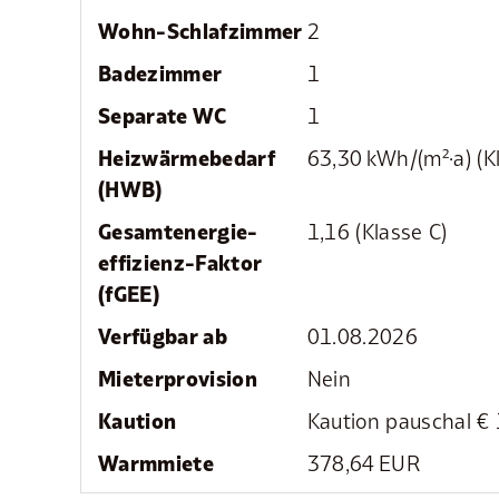
Wohn-Schlafzimmer
2
Badezimmer
1
Separate WC
1
Heizwärmebedarf
63,30 kWh/(m²·a) (K
(HWB)
Gesamtenergie­
1,16 (Klasse C)
effizienz-Faktor
(fGEE)
Verfügbar ab
01.08.2026
Mieter­provision
Nein
Kaution
Kaution pauschal € 
Warmmiete
378,64 EUR