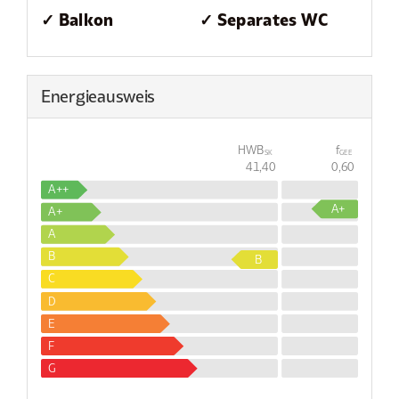
✓ Balkon
✓ Separates WC
Energieausweis
HWB
f
SK
GEE
41,40
0,60
A++
A+
A+
A
B
B
C
D
E
F
G