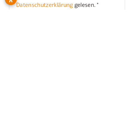
Datenschutzerklärung
gelesen. *
* Pflichtangaben
Zahlungspflichtig bestellen
SSL-verschlüsselt
Immobiliendaten-Import und Darstellung für WordPress: WP-ImmoMakler
Kauf
Miete