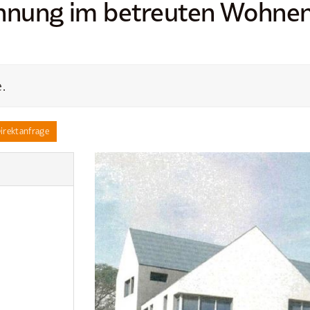
nung im betreuten Wohnen 
.
irektanfrage