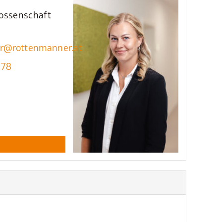
ossenschaft
er@rottenmanner.at
978