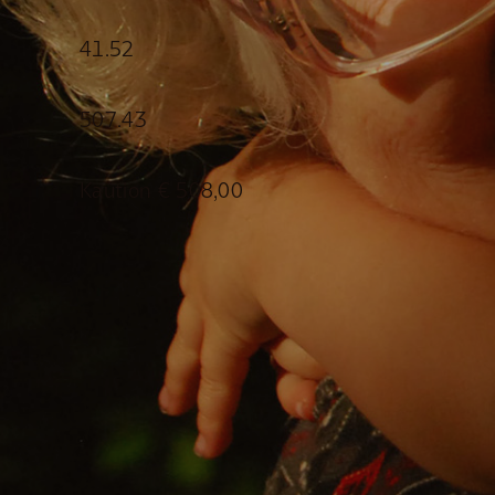
41.52
507.43
Kaution € 508,00