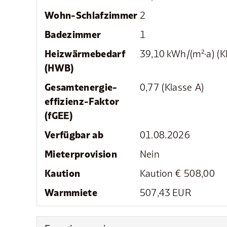
Wohn-Schlafzimmer
2
Badezimmer
1
Heizwärmebedarf
39,10 kWh/(m²·a) (K
(HWB)
Gesamtenergie­
0,77 (Klasse A)
effizienz-Faktor
(fGEE)
Verfügbar ab
01.08.2026
Mieter­provision
Nein
Kaution
Kaution € 508,00
Warmmiete
507,43 EUR