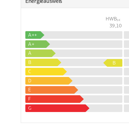
Energieausweis
HWB
SK
39,10
A++
A+
A
B
B
C
D
E
F
G