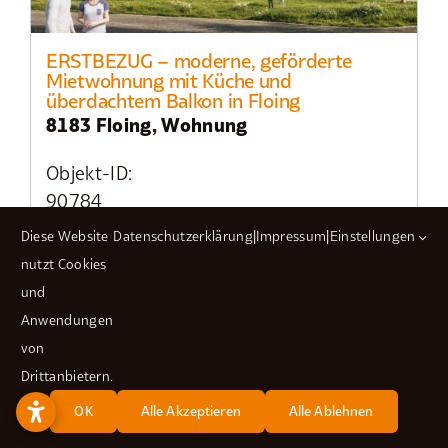
ERSTBEZUG – moderne, geförderte
Mietwohnung mit Küche und
überdachtem Balkon in Floing
8183 Floing, Wohnung
Objekt-ID:
90784
Zimmer:
Diese Website
Datenschutzerklärung
|
Impressum
|
Einstellungen
3
nutzt Cookies
und
Wohnfläche ca.:
Anwendungen
77,18 m²
von
Nutzfläche ca.:
Drittanbietern.
77,18 m²
OK
Alle Akzeptieren
Alle Ablehnen
Warmmiete: