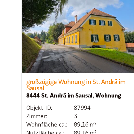
großzügige Wohnung in St. Andrä im
Sausal
8444 St. Andrä im Sausal, Wohnung
Objekt-ID:
87994
Zimmer:
3
Wohnfläche ca.:
89,16 m²
Nutzfläche ca.:
89,16 m²