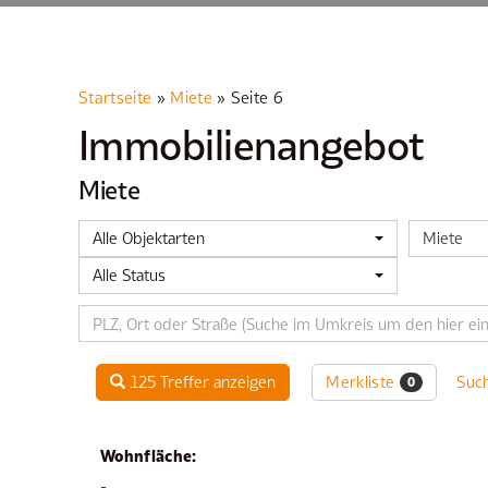
Startseite
»
Miete
»
Seite 6
Immobilien­angebot
Miete
Alle Objektarten
Miete
Alle Status
Merkliste
125 Treffer anzeigen
Suc
0
Wohnfläche:
-