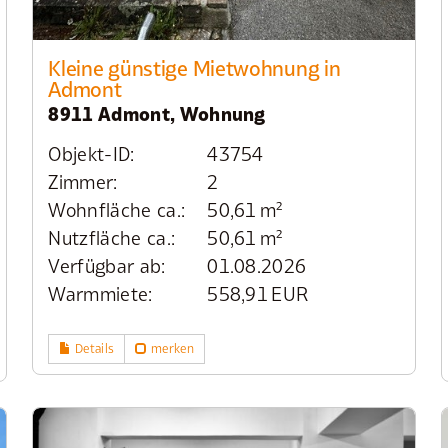
Kleine günstige Mietwohnung in
Admont
8911 Admont, Wohnung
Objekt-ID:
43754
Zimmer:
2
Wohnfläche ca.:
50,61 m²
Nutzfläche ca.:
50,61 m²
Verfügbar ab:
01.08.2026
Warmmiete:
558,91 EUR
Details
merken