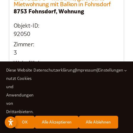
Mietwohnung mit Balkon in Fohnsdorf
8753 Fohnsdorf, Wohnung
Objekt-ID:
92050
Zimmer:
3
Wohnfläche ca.:
Diese Website
Datenschutzerklärung
|
Impressum
|
Einstellungen
74 m²
nutzt Cookies
Nutzfläche ca.:
und
74 m²
Anwendungen
Warmmiete:
von
957,00 EUR
Drittanbietern.
OK
Alle Akzeptieren
Alle Ablehnen
Details
merken