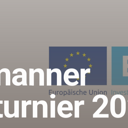
manner
urnier 2