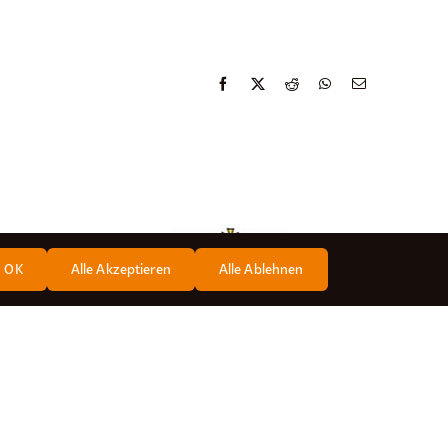
Hilfe bei Notfällen
manner
OK
Alle Akzeptieren
Alle Ablehnen
 3614
) 3614 3614
@rottenmanner.at