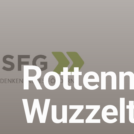
Rotten
Wuzzelt