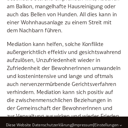
am Balkon, mangelhafte Hausreinigung oder
auch das Bellen von Hunden. All dies kann in
einer Wohnhausanlage zu einem Streit mit
dem Nachbarn führen.
Mediation kann helfen, solche Konflikte
außergerichtlich effektiv und gesichtswahrend
aufzulösen, Unzufriedenheit wieder in
Zufriedenheit der BewohnerInnen umwandeln
und kostenintensive und lange und oftmals
auch nervenzermürbende Gerichtsverfahren
verhindern. Mediation kann sich positiv auf
die zwischenmenschlichen Beziehungen in
der Gemeinschaft der BewohnerInnen und
zur Verwaltung auswirken und wieder Frieden
und Harmonie in der Wohnhausanlage
Diese Website
Datenschutzerklärung
|
Impressum
|
Einstellungen